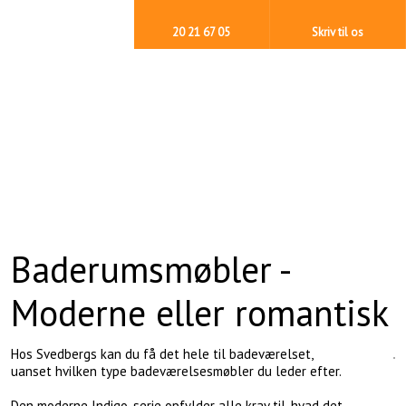
20 21 67 05
Skriv til os
Baderumsmøbler -
Moderne eller romantisk
Hos Svedbergs kan du få det hele til badeværelset,
uanset hvilken type badeværelsesmøbler du leder efter.
Den moderne Indigo-serie opfylder alle krav til, hvad det